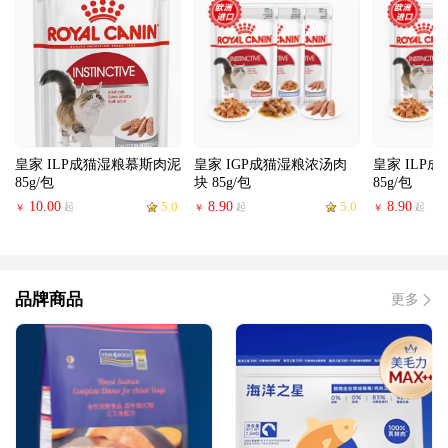
皇家 ILP成猫湿粮慕斯肉泥
皇家 IGP成猫湿粮浓汤肉
皇家 ILP
85g/包
块 85g/包
85g/包
10.00
5.0
8.90
5.0
8.90
起
起
起
￥
￥
￥
品牌商品
更多