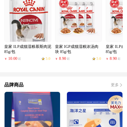
皇家 ILP成猫湿粮慕斯肉泥
皇家 IGP成猫湿粮浓汤肉
皇家 ILP
85g/包
块 85g/包
85g/包
10.00
5.0
8.90
5.0
8.90
起
起
起
￥
￥
￥
品牌商品
更多