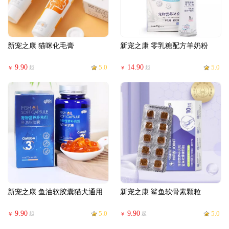
新宠之康 猫咪化毛膏
新宠之康 零乳糖配方羊奶粉
9.90
5.0
14.90
5.0
起
起
￥
￥
新宠之康 鱼油软胶囊猫犬通用
新宠之康 鲨鱼软骨素颗粒
9.90
5.0
9.90
5.0
起
起
￥
￥