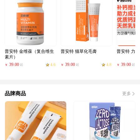
普安特 金维葆（复合维生
普安特 猫草化毛膏
普安特 力
素片）
39.00
4.6
39.00
4.8
39.00
起
起
起
￥
￥
￥
品牌商品
更多