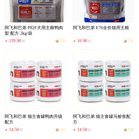
阿飞和巴弟 P82F犬用主粮鸭肉
阿飞和巴弟 E76全价猫用主粮
梨 配方 2kg/袋
139.90
5.0
16.90
5.0
起
起
￥
￥
阿飞和巴弟 猫主食罐鸭肉升级
阿飞和巴弟 猫主食罐马鲛鱼配
配方
方
14.50
5.0
14.50
5.0
起
起
￥
￥