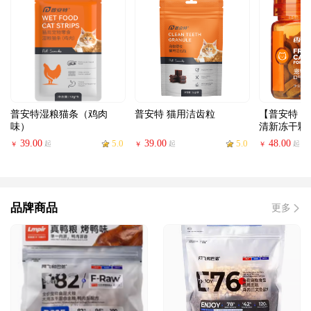
普安特湿粮猫条（鸡肉
普安特 猫用洁齿粒
【普安特 
味）
清新冻干颗
39.00
5.0
39.00
5.0
48.00
起
起
起
￥
￥
￥
品牌商品
更多