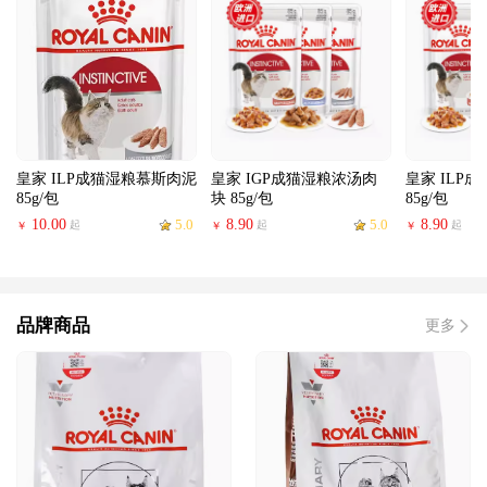
皇家 ILP成猫湿粮慕斯肉泥
皇家 IGP成猫湿粮浓汤肉
皇家 ILP
85g/包
块 85g/包
85g/包
10.00
5.0
8.90
5.0
8.90
起
起
起
￥
￥
￥
品牌商品
更多