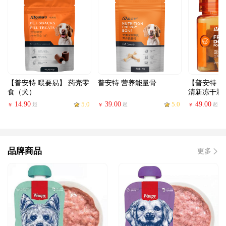
【普安特 喂要易】 药壳零
普安特 营养能量骨
【普安特 
食（犬）
清新冻干颗粒
14.90
5.0
39.00
5.0
49.00
起
起
起
￥
￥
￥
品牌商品
更多