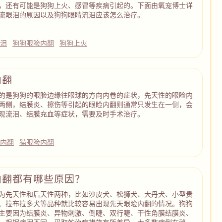
，还有可能是狗狗上火、感冒等疾病引起的。下面由氧宠博士详
流眼泪的原因以及狗狗眼睛流泪应该怎么治疗。
眼泪
狗狗眼睑内翻
狗狗上火
内翻
的是狗狗的眼脸边缘往眼球的方向内卷的症状，先天性的眼睑内
两侧，结膜炎、擦伤等引起的眼睑内翻则通常只发生在一侧，会
现流泪、结膜充血等症状，需要及时手术治疗。
睑内翻
猫眼睑内翻
内翻都有哪些原因？
为先天性和后天性两种，比如沙皮犬、松狮犬、大丹犬、小型贵
、拉布拉多犬等品种就比较容易出现先天眼睑内翻的情况。狗狗
主要因为结膜炎、异物刺激、倒睫、双行睫、干性角膜结膜炎、