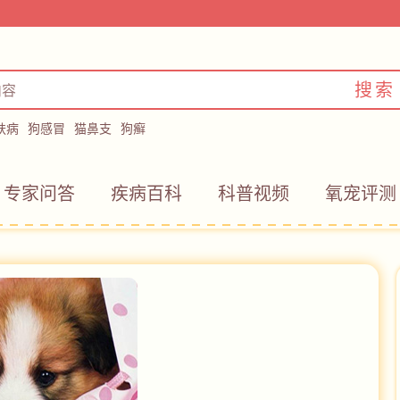
搜索
肤病
狗感冒
猫鼻支
狗癣
专家问答
疾病百科
科普视频
氧宠评测