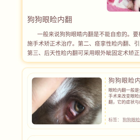
狗狗眼睑内翻
一般来说狗狗眼睛内翻是不能自愈的。要
施手术矫正术治疗。第二、痉挛性睑内翻、引
第三、后天性睑内翻可采用眼外眦固定术矫正
狗狗眼睑
眼睑内翻一般是
手术来改变眼睑
翻，它的症状与
标签：
狗狗眼