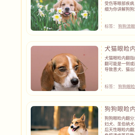
受伤等眼部疾病
细为你讲解狗狗
标签：
狗狗流
犬猫眼睑
犬猫眼睑内翻指
翻可能是一侧或
导致患犬、猫出
标签：
狗狗眼
狗狗眼睑
狗狗眼睑内翻分
妇犬、圣伯纳犬
后天性眼睑内翻