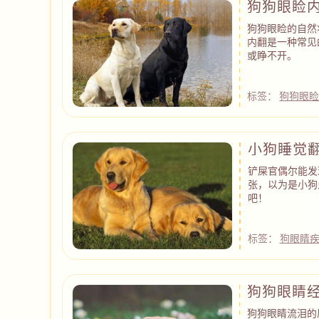
狗狗眼睑
狗狗眼睑的自然
内翻是一种常见
或睁不开。
标签：
狗狗眼
小狗睡觉
铲屎官偶尔能发
张，以为是小狗
吧！
标签：
狗眼睛
狗狗眼睛
狗狗眼睛流泪的