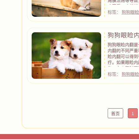
角膜溃疡等导致
病因后，症状就
进行眼睑手术。
标签：
狗狗眼睑
狗狗眼睑
狗狗眼睑内翻是
内翻的不同严重
睑内翻可以得到
疗。如果眼睑内
生，主人平时要
标签：
狗狗眼睑
首页
1