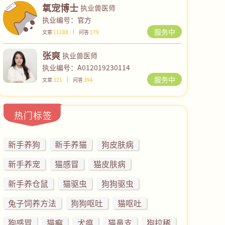
氧宠博士
执业兽医师
执业编号：官方
服务中
文章
11188
问答
179
张爽
执业兽医师
执业编号：A012019230114
服务中
文章
321
问答
394
热门标签
新手养狗
新手养猫
狗皮肤病
新手养宠
猫感冒
猫皮肤病
新手养仓鼠
猫驱虫
狗狗驱虫
兔子饲养方法
狗狗呕吐
猫呕吐
狗感冒
猫癣
犬瘟
猫鼻支
狗拉稀