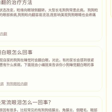
内翻的治疗方法
状态改变，睑缘向眼球侧翻转，大型长毛狗狗常患此病。 狗狗睑
的眼部疾病,狗狗睑内翻容易流泪,既影响美观狗狗眼睛也会疼痛
睑内翻
翻白眼怎么回事
现自家的狗狗在睡觉时会翻白眼，对此，有的家长会感到很紧
患有什么疾病，下面就由小编就来告诉你小狗睡觉翻白眼的事
疾病
狗狗眼睑内翻
经常流眼泪怎么一回事？
原因有很多，比较常见的有狗狗结膜炎、角膜炎、倒睫毛、眼部