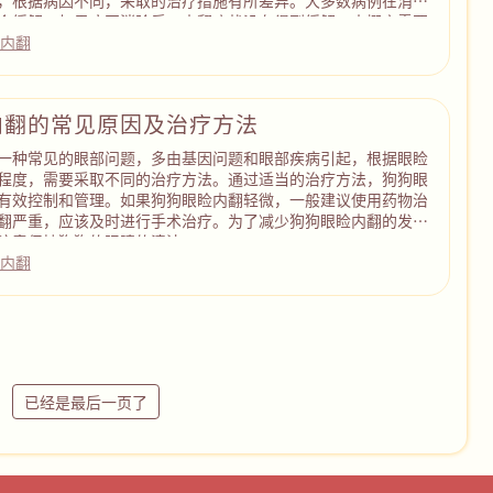
，根据病因不同，采取的治疗措施有所差异。大多数病例在消除
会缓解。如果病因消除后，内翻症状没有得到缓解，大概率需要
内翻
内翻的常见原因及治疗方法
一种常见的眼部问题，多由基因问题和眼部疾病引起，根据眼睑
程度，需要采取不同的治疗方法。通过适当的治疗方法，狗狗眼
有效控制和管理。如果狗狗眼睑内翻轻微，一般建议使用药物治
翻严重，应该及时进行手术治疗。为了减少狗狗眼睑内翻的发
注意保持狗狗的眼睛的清洁。
内翻
已经是最后一页了