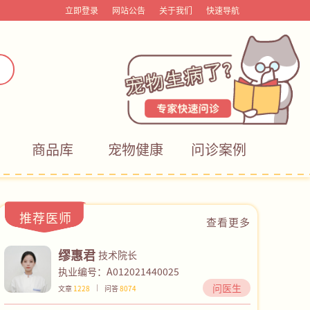
立即登录
网站公告
关于我们
快速导航
商品库
宠物健康
问诊案例
推荐医师
查看更多
缪惠君
技术院长
执业编号：A012021440025
问医生
文章
1228
问答
8074