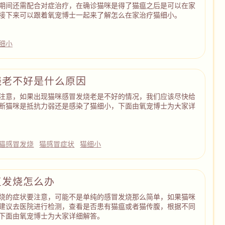
期间还需配合对症治疗，在确诊猫咪是得了猫瘟之后是可以在家
接下来可以跟着氧宠博士一起来了解怎么在家治疗猫细小。
细小
烧老不好是什么原因
注意，如果出现猫咪感冒发烧老是不好的情况，我们应该尽快给
断猫咪是抵抗力弱还是感染了猫细小，下面由氧宠博士为大家详
猫感冒发烧
猫感冒症状
猫细小
复发烧怎么办
烧的症状要注意，可能不是单纯的感冒发烧那么简单，如果猫咪
建议去医院进行检测，查看是否患有猫瘟或者猫传腹，根据不同
下面由氧宠博士为大家详细解答。