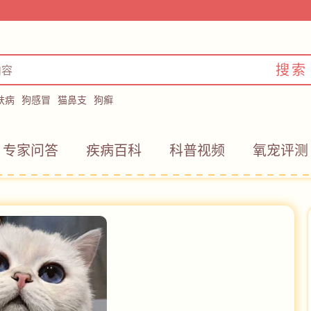
搜索
肤病
狗感冒
猫鼻支
狗癣
专家问答
疾病百科
科普视频
氧宠评测