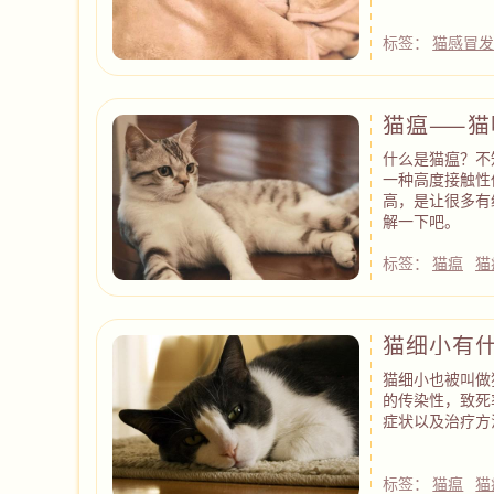
标签：
猫感冒
猫瘟——
什么是猫瘟？不
一种高度接触性
高，是让很多有
解一下吧。
标签：
猫瘟
猫
猫细小有
猫细小也被叫做
的传染性，致死
症状以及治疗方
标签：
猫瘟
猫