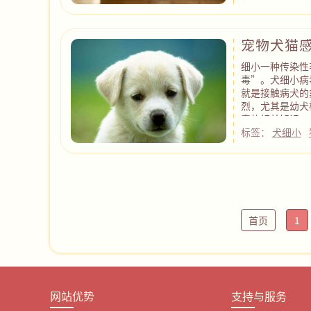
宠物犬猫
细小一种传染性
毒”。犬细小病
就是接触病犬的
烈，尤其是幼犬
毒的相关知识。
标签：
犬细小
首页
1
网站优势
支持与服务