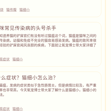
发烧
猫传腹
猫细小
猫咪常见传染病的头号杀手
知道养猫的铲屎官们有没有听过猫瘟这个词，猫瘟是猫咪之间的
传染病，幼猫和免疫不完全的猫容易感染发病。猫瘟的致死率很
经验的铲屎官闻风丧胆的疾病，下面就让氧宠博士带大家详细了
瘟症状
猫细小
什么症状？猫细小怎么治？
猫瘟，发病的症状类似于急性肠胃炎，但是病情比较及，有严重
率也非常高，今天氧宠博士带大家了解什么是猫细小，猫细小的
法。
瘟症状
猫细小