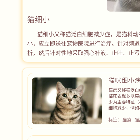
猫细小
猫细小又称猫泛白细胞减少症，是猫科动
小，应立即送往宠物医院进行治疗。针对频道
析，然后针对性地采取强心补液、止吐、止泻
猫咪细小
猫瘟又称猫泛白
临床表现多以突
少为主要特征（
细胞减少，例如
标签：
猫瘟
猫