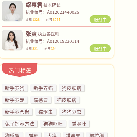
缪惠君
技术院长
执业编号：A012021440025
服务中
文章
1228
问答
8074
张爽
执业兽医师
执业编号：A012019230114
服务中
文章
321
问答
394
热门标签
新手养狗
新手养猫
狗皮肤病
新手养宠
猫感冒
猫皮肤病
新手养仓鼠
猫驱虫
狗狗驱虫
兔子饲养方法
狗狗呕吐
猫呕吐
狗感冒
猫癣
犬瘟
猫鼻支
狗拉稀