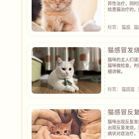
异性治疗，同时
给患猫治疗的，
标签：
猫瘟
猫
猫感冒发
猫咪的主人们请
猫咪做检查，判
细讲解。
标签：
猫感冒
猫感冒反
猫咪出现反复发
出现反复发烧，
病状对症治疗，