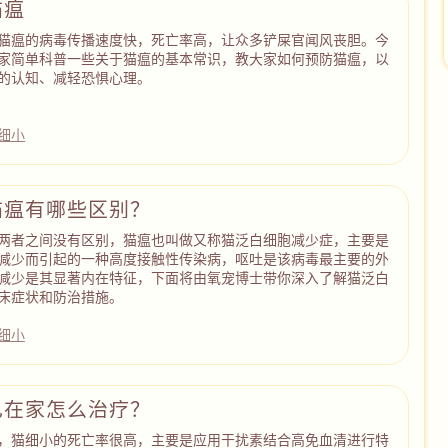
猫瘟
猫瘟的病毒传播速度快，死亡率高，让众多铲屎官闻风丧胆。今
家简单科普一些关于猫瘟的基本常识，教大家如何预防猫瘟，以
的认知、减轻恐惧心理。
细小
猫瘟有哪些区别？
两者之间没有区别，猫瘟也叫做又称猫泛白细胞减少症，主要是
减少而引起的一种高度接触性传染病，呕吐是该病毒最主要的外
减少是其显著内在特征，下面将由氧宠博士带你深入了解猫泛白
床症状和防治措施。
细小
己在家怎么治疗？
，猫细小的死亡率很高，主要是应用干扰素结合高免血清进行特