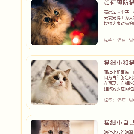
如何预防
猫瘟这两个字，
天氧宠博士为大
增强大家对猫瘟
标签：
猫瘟
猫
猫细小和
猫细小和猫瘟，
因为白细胞急剧
在表现，白细胞
细胞减少症的临
标签：
猫瘟
猫
猫细小自
猫细小别名猫瘟