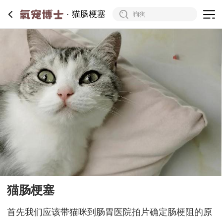
猫肠梗塞
猫肠梗塞
首先我们应该带猫咪到肠胃医院拍片确定肠梗阻的原