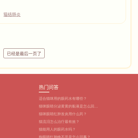
子
猫结肠炎
已经是最后一页了
热门问答
适合猫咪用的眼药水有哪些？‌
猫咪眼睛分泌黄黄的黏液是怎么回
事？
猫咪眼睛红肿发炎用什么药？
猫流泪怎么治疗最有效？
猫能用人的眼药水吗？
狗眼睛红肿睁不开是怎么回事？