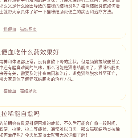
那么又是什么原因导致的猫咪的结肠炎呢？猫咪结肠炎该如何治
士就带大家具体了解一下猫咪结肠炎便血的病因和治疗方法。
子
猫便血
猫结肠炎
炎便血吃什么药效果好
精神和体温都正常，没有食欲下降的症状，但是频繁拉软便甚至
中还有腥臭难闻的气味，那么可能是猫患结肠炎了，猫咪结肠炎
虫等有关，需要及时排查病因和治疗，避免猫咪脱水甚至死亡，
带大家具体了解猫咪结肠炎的治疗方法。
猫便血
猫结肠炎
炎拉稀能自愈吗
的前期会有反复排便困难的症状，不久后可能会自愈一段时间，
软便，拉稀、拉血等症状，通常难以自愈。那么猫咪结肠炎拉稀
如何治疗呢？今天氧宠博士就带大家详细了解！