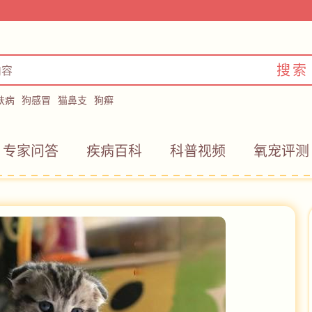
搜索
肤病
狗感冒
猫鼻支
狗癣
专家问答
疾病百科
科普视频
氧宠评测