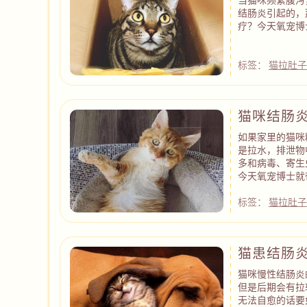
结肠炎引起的，
疗？今天氧宠博
标签：
猫拉肚
猫咪结肠
如果家里的猫咪
是拉水，排泄物
多和病毒、寄生
今天氧宠博士就
标签：
猫拉肚子
猫患结肠
猫咪慢性结肠炎
但是后期会有拉
无法自愈的话要