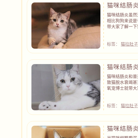
猫咪结肠
猫咪结肠炎虽然
相比狗狗来说是
带大家了解一下
标签：
猫拉肚
猫咪结肠
猫咪结肠炎和普
致猫脱水衰竭甚
氧宠博士就带大
标签：
猫拉肚
猫咪结肠
当猫咪频繁腹泻