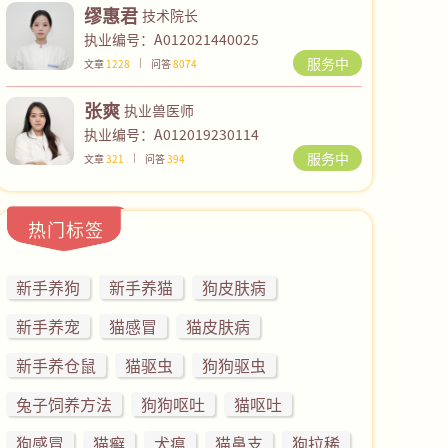
缪惠君
技术院长
执业编号：A012021440025
服务中
文章
1228
问答
8074
张爽
执业兽医师
执业编号：A012019230114
服务中
文章
321
问答
394
热门标签
新手养狗
新手养猫
狗皮肤病
新手养宠
猫感冒
猫皮肤病
新手养仓鼠
猫驱虫
狗狗驱虫
兔子饲养方法
狗狗呕吐
猫呕吐
狗感冒
猫癣
犬瘟
猫鼻支
狗拉稀