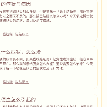
炎的症状与病因
没有狗狗结肠炎那么多见，但是猫咪一旦患上结肠炎，那危害性
有过之而无不及的。那么猫患结肠炎怎么办呢？今天氧宠博士就
猫结肠炎的症状、病因及治疗措施。
子
猫拉稀
猫结肠炎
炎什么症状，怎么治
通的肠胃炎不同，如果猫咪结肠炎引起急性腹泻症状，很容易导
至死亡。那么猫咪患结肠炎怎么办呢？通常需要怎么治疗？今天
家了解一下猫咪结肠炎的症状以及治疗方法。
子
猫拉稀
猫结肠炎
炎便血怎么引起的
，且排泄物中有难闻的腥臭味，粪便末端还有血丝时，通常是猫