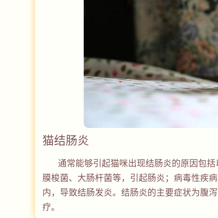
猫结肠炎
通常能够引起猫咪出现结肠炎的原因包括
膜梭菌、大肠杆菌等，引起肠炎；病毒性疾病
内，导致结肠发炎。结肠炎的主要症状为腹泻
疗。