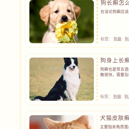
狗长癣怎
在谈论狗癣应该
标签：
狗癣
狗
狗身上长
狗癣也是常言道
散很快，需要及
标签：
狗癣
狗
犬猫皮肤
主要指亲角质蛋