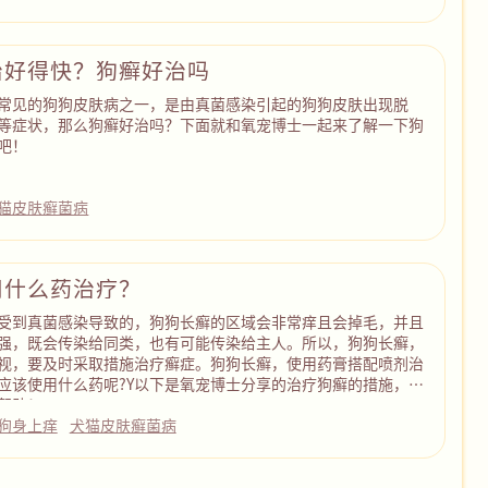
治好得快？狗癣好治吗
常见的狗狗皮肤病之一，是由真菌感染引起的狗狗皮肤出现脱
等症状，那么狗癣好治吗？下面就和氧宠博士一起来了解一下狗
吧！
猫皮肤癣菌病
用什么药治疗？
受到真菌感染导致的，狗狗长癣的区域会非常痒且会掉毛，并且
强，既会传染给同类，也有可能传染给主人。所以，狗狗长癣，
视，要及时采取措施治疗癣症。狗狗长癣，使用药膏搭配喷剂治
应该使用什么药呢?Y以下是氧宠博士分享的治疗狗癣的措施，希
帮助！
狗身上痒
犬猫皮肤癣菌病