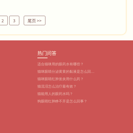
2
3
尾页
>>
热门问答
适合猫咪用的眼药水有哪些？‌
猫咪眼睛分泌黄黄的黏液是怎么回
事？
猫咪眼睛红肿发炎用什么药？
猫流泪怎么治疗最有效？
猫能用人的眼药水吗？
狗眼睛红肿睁不开是怎么回事？