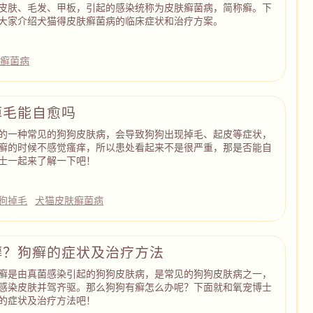
皮肤、毛发、甲板，引起的感染统称为皮肤癣菌病，简称癣。下
大家介绍犬猫得皮肤癣菌病的临床症状和治疗方案。
肤癣菌病
掉毛能自愈吗
的一种常见的狗狗皮肤病，会导致狗狗出现掉毛、起皮等症状，
癣的时候不感觉瘙痒，所以患处看起来不是很严重，那是否能自
士一起来了解一下吧！
狗掉毛
犬猫皮肤癣菌病
癣？狗癣的症状及治疗方法
癣是由真菌感染引起的狗狗皮肤病，是常见的狗狗皮肤病之一，
感染皮肤并驾齐驱。那么狗狗有癣怎么办呢？下面就和氧宠博士
的症状及治疗方法吧！