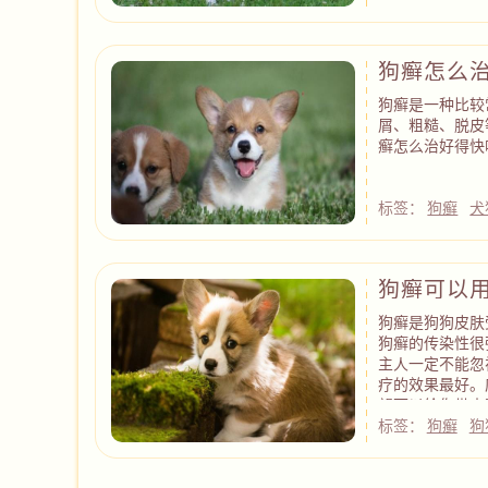
狗癣怎么
狗癣是一种比较
屑、粗糙、脱皮
癣怎么治好得快
标签：
狗癣
犬
狗癣可以
狗癣是狗狗皮肤
狗癣的传染性很
主人一定不能忽
疗的效果最好。
望可以给你带来
标签：
狗癣
狗