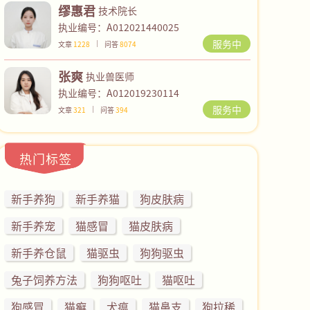
缪惠君
技术院长
执业编号：A012021440025
服务中
文章
1228
问答
8074
张爽
执业兽医师
执业编号：A012019230114
服务中
文章
321
问答
394
热门标签
新手养狗
新手养猫
狗皮肤病
新手养宠
猫感冒
猫皮肤病
新手养仓鼠
猫驱虫
狗狗驱虫
兔子饲养方法
狗狗呕吐
猫呕吐
狗感冒
猫癣
犬瘟
猫鼻支
狗拉稀