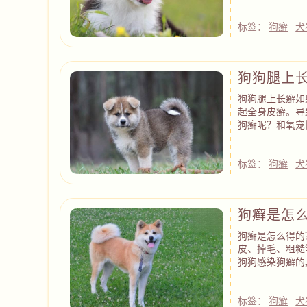
标签：
狗癣
犬
狗狗腿上
狗狗腿上长癣如
起全身皮癣。导
狗癣呢？和氧宠
标签：
狗癣
犬
狗癣是怎
狗癣是怎么得的
皮、掉毛、粗糙
狗狗感染狗癣的
标签：
狗癣
犬