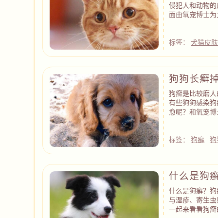
侵犯人和动物的
面由氧宠博士为
标签：
犬猫皮
狗狗长癣
狗癣是比较磨人
有些狗狗感染狗
愈呢？和氧宠博
标签：
狗癣
狗
什么是狗
什么是狗癣？狗
与湿疹、寄生虫
一起来看看狗癣