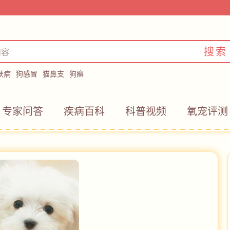
搜索
肤病
狗感冒
猫鼻支
狗癣
专家问答
疾病百科
科普视频
氧宠评测