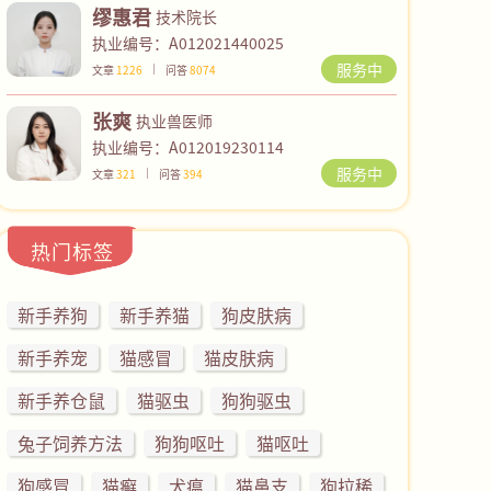
缪惠君
技术院长
执业编号：A012021440025
服务中
文章
1226
问答
8074
张爽
执业兽医师
执业编号：A012019230114
服务中
文章
321
问答
394
热门标签
新手养狗
新手养猫
狗皮肤病
新手养宠
猫感冒
猫皮肤病
新手养仓鼠
猫驱虫
狗狗驱虫
兔子饲养方法
狗狗呕吐
猫呕吐
狗感冒
猫癣
犬瘟
猫鼻支
狗拉稀