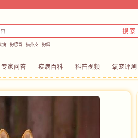
搜索
肤病
狗感冒
猫鼻支
狗癣
专家问答
疾病百科
科普视频
氧宠评测