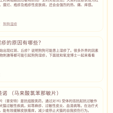
、糜烂、疱疹及疱疹性皮肤病，还会会强烈的热、痛、痒感。
病
狗狗湿疹
湿疹的原因有哪些？
始出现红斑、丘疹？说明狗狗可能患上湿疹了。很多外界的因素
物刺激等都可能引起狗狗湿疹，下面就和氧宠博士一起来看看
疹
美诺 （马来酸氯苯那敏片）
片（普安特）是抗组胺类药，通过对 H1 受体的拮抗起抗过敏作
犬猫过敏性疾病，如荨麻疹、过敏性皮炎、血清病等。在治疗犬
，能有效缓解皮肤瘙痒，减少或停止犬猫的自我损伤行为。