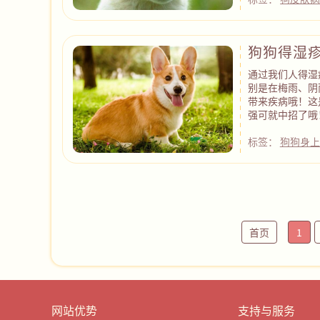
狗狗得湿
通过我们人得湿
别是在梅雨、阴
带来疾病哦！这
强可就中招了哦
标签：
狗狗身上
首页
1
网站优势
支持与服务