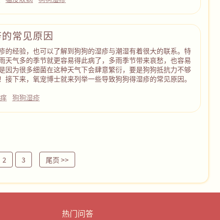
疹的常见原因
疹的经验，也可以了解到狗狗的湿疹与潮湿有着很大的联系。特
雨天气多的季节就更容易得此病了，多雨季节带来哀愁，也容易
是因为很多细菌在这种天气下会肆意繁衍，要是狗狗抵抗力不够
！接下来，氧宠博士就来列举一些导致狗狗得湿疹的常见原因。
痒
狗狗湿疹
2
3
尾页
>>
热门问答