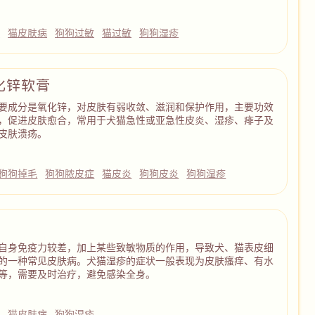
病
猫皮肤病
狗狗过敏
猫过敏
狗狗湿疹
化锌软膏
要成分是氧化锌，对皮肤有弱收敛、滋润和保护作用，主要功效
，促进皮肤愈合，常用于犬猫急性或亚急性皮炎、湿疹、痱子及
皮肤溃疡。
狗狗掉毛
狗狗脓皮症
猫皮炎
狗狗皮炎
狗狗湿疹
自身免疫力较差，加上某些致敏物质的作用，导致犬、猫表皮细
的一种常见皮肤病。犬猫湿疹的症状一般表现为皮肤瘙痒、有水
等，需要及时治疗，避免感染全身。
病
猫皮肤病
狗狗湿疹