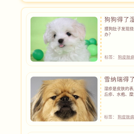
狗狗得了
摸狗肚子发现挠
办？
标签：
狗皮肤
雪纳瑞得
湿疹是皮肤的表
丘疹、水疱、糜
标签：
狗皮肤