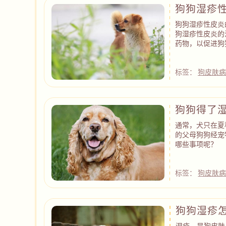
狗狗湿疹
狗狗湿疹性皮炎
狗湿疹性皮炎的
药物，以促进狗
标签：
狗皮肤
狗狗得了
通常，犬只在夏
的父母狗狗经宠
哪些事项呢？
标签：
狗皮肤
狗狗湿疹
湿疹，是狗皮肤