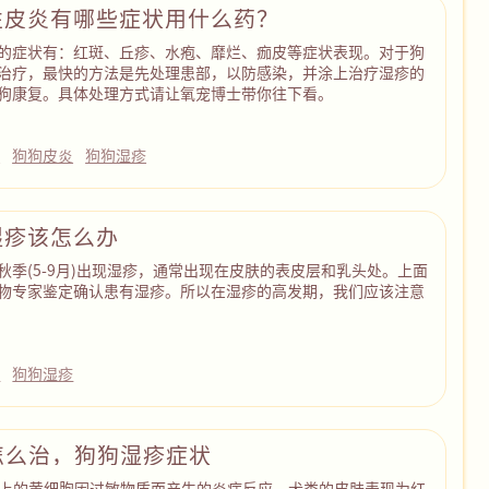
性皮炎有哪些症状用什么药？
的症状有：红斑、丘疹、水疱、靡烂、痂皮等症状表现。对于狗
治疗，最快的方法是先处理患部，以防感染，并涂上治疗湿疹的
狗康复。具体处理方式请让氧宠博士带你往下看。
病
狗狗皮炎
狗狗湿疹
湿疹该怎么办
秋季(5-9月)出现湿疹，通常出现在皮肤的表皮层和乳头处。上面
物专家鉴定确认患有湿疹。所以在湿疹的高发期，我们应该注意
病
狗狗湿疹
怎么治，狗狗湿疹症状
上的黄细胞因过敏物质而产生的炎症反应。犬类的皮肤表现为红