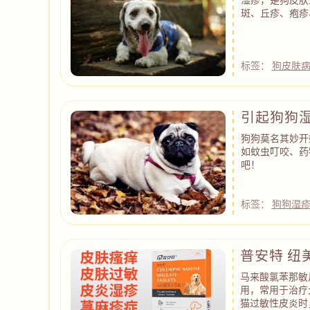
斑、丘疹、疱疹
标签：
狗皮肤
引起狗狗
狗狗莫名其妙开
如蚊虫叮咬、药
吧！
标签：
狗狗湿
普安特 纽
马来酸氯苯那敏
用，常用于治疗
猫过敏性皮炎时