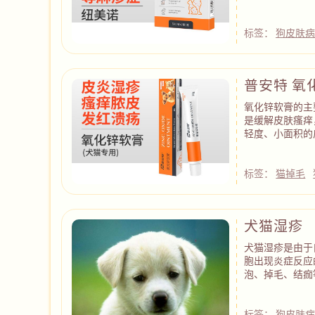
标签：
狗皮肤
普安特 氧
氧化锌软膏的主
是缓解皮肤瘙痒
轻度、小面积的
标签：
猫掉毛
犬猫湿疹
犬猫湿疹是由于
胞出现炎症反应
泡、掉毛、结痂
标签：
狗皮肤