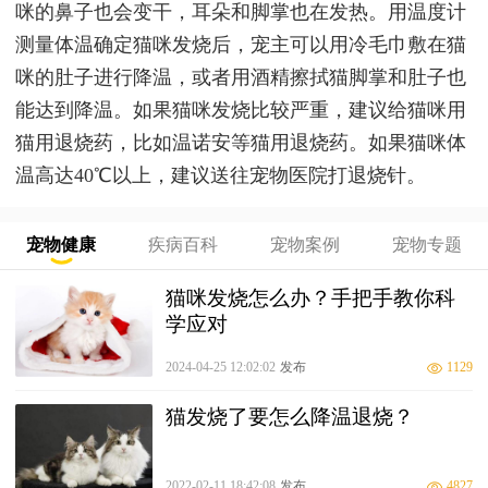
咪的鼻子也会变干，耳朵和脚掌也在发热。用温度计
测量体温确定猫咪发烧后，宠主可以用冷毛巾敷在猫
咪的肚子进行降温，或者用酒精擦拭猫脚掌和肚子也
能达到降温。如果猫咪发烧比较严重，建议给猫咪用
猫用退烧药，比如温诺安等猫用退烧药。如果猫咪体
温高达40℃以上，建议送往宠物医院打退烧针。
宠物健康
疾病百科
宠物案例
宠物专题
猫咪发烧怎么办？手把手教你科
学应对
2024-04-25 12:02:02
发布
1129
猫发烧了要怎么降温退烧？
2022-02-11 18:42:08
发布
4827