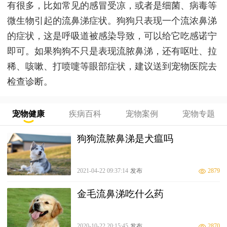
有很多，比如常见的感冒受凉，或者是细菌、病毒等
微生物引起的流鼻涕症状。狗狗只表现一个流浓鼻涕
的症状，这是呼吸道被感染导致，可以给它吃感诺宁
即可。如果狗狗不只是表现流脓鼻涕，还有呕吐、拉
稀、咳嗽、打喷嚏等眼部症状，建议送到宠物医院去
检查诊断。
宠物健康
疾病百科
宠物案例
宠物专题
狗狗流脓鼻涕是犬瘟吗
2021-04-22 09:37:14
发布
2879
金毛流鼻涕吃什么药
2020-10-22 20:15:45
发布
2870