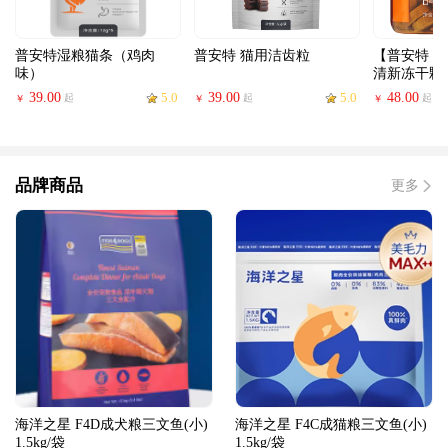
普安特湿粮猫条（鸡肉
普安特 猫用洁齿粒
【普安特 
味）
清新冻干颗
39.00
5.0
39.00
5.0
48.00
起
起
起
￥
￥
￥
品牌商品
更多
海洋之星 F4D成犬粮三文鱼(小)
海洋之星 F4C成猫粮三文鱼(小)
1.5kg/袋
1.5kg/袋