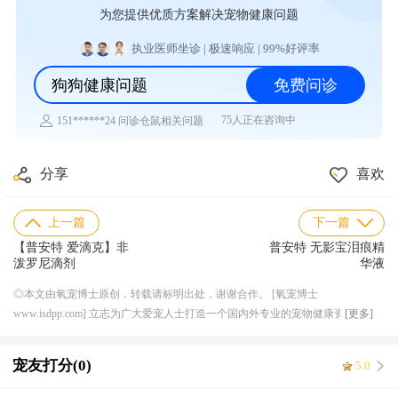
为您提供优质方案解决宠物健康问题
执业医师坐诊 | 极速响应 | 99%好评率
狗狗健康问题
免费问诊
75人正在咨询中
151******24 问诊仓鼠相关问题
158******82 问诊水族相关问题
136******56 问诊异宠相关问题
151******15 问诊猫咪相关问题
分享
喜欢
153******16 问诊狗狗相关问题
153******24 问诊鸟类相关问题
133******61 问诊兔子相关问题
上一篇
下一篇
135******45 问诊乌龟相关问题
【普安特 爱滴克】非
普安特 无影宝泪痕精
泼罗尼滴剂
华液
◎本文由氧宠博士原创，转载请标明出处，谢谢合作。 [氧宠博士
www.isdpp.com] 立志为广大爱宠人士打造一个国内外专业的宠物健康资讯平
[更多]
台，目前合作的线下连锁宠物医院超 50 家，兽医团队超 200 人，与国内外知名
宠物医药厂家机构达成良好稳定的长期合作关系，形成独特的上下游资源产业
宠友打分(0)
5.0
优势，提供一体化服务，解决宠物健康需求。