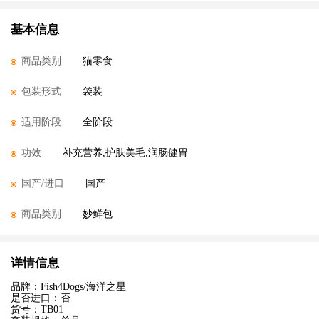
基本信息
商品类别
猫零食
包装形式
袋装
适用阶段
全阶段
功效
补充营养,护肤美毛,润肠健胃
国产/进口
国产
商品类别
妙鲜包
详情信息
品牌：Fish4Dogs/海洋之星
是否进口：否
货号：TB01