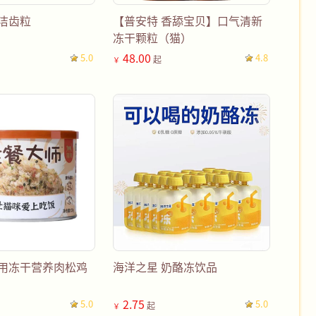
洁齿粒
【普安特 香舔宝贝】口气清新
冻干颗粒（猫）
48.00
5.0
4.8
起
￥
猫用冻干营养肉松鸡
海洋之星 奶酪冻饮品
2.75
5.0
5.0
起
￥