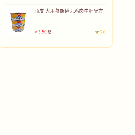
顽皮 犬用慕斯罐头鸡肉牛肝配方
3.50
5.0
起
￥