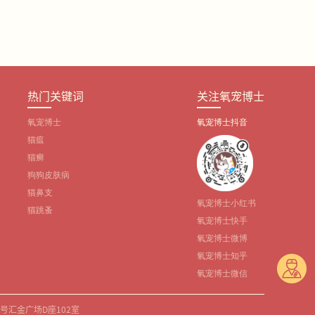
热门关键词
关注氧宠博士
氧宠博士
氧宠博士抖音
猫瘟
猫癣
狗狗皮肤病
猫鼻支
氧宠博士小红书
猫跳蚤
氧宠博士快手
氧宠博士微博
氧宠博士知乎
氧宠博士微信
4号汇金广场D座102室