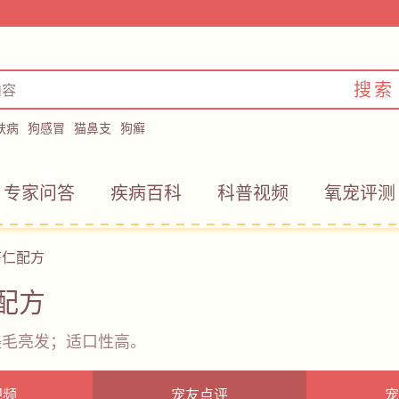
搜索
肤病
狗感冒
猫鼻支
狗癣
专家问答
疾病百科
科普视频
氧宠评测
虾仁配方
配方
美毛亮发；适口性高。
视频
宠友点评
宠