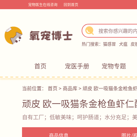
宠物医生在线咨询
回到首页
热门搜索：
猫感冒
犬瘟
皮
首页
宠医手册
宠物专题
当前位置：
首页
>
商品库
>
顽皮 欧一吸猫条金枪鱼
顽皮 欧一吸猫条金枪鱼虾仁
自有工厂；低敏美味；呵护肠道；水分充足；
商品信息
图片/