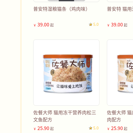
普安特湿粮猫条（鸡肉味）
普安特 猫用
39.00
39.00
5.0
起
起
￥
￥
佐餐大师 猫用冻干营养肉松三
佐餐大师 
文鱼配方
肉配方
25.90
25.90
5.0
起
起
￥
￥