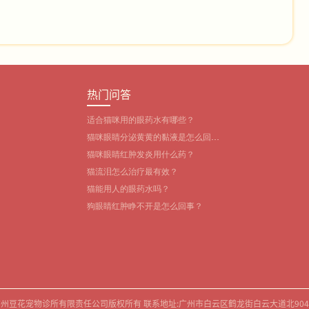
热门问答
适合猫咪用的眼药水有哪些？‌
猫咪眼睛分泌黄黄的黏液是怎么回
事？
猫咪眼睛红肿发炎用什么药？
猫流泪怎么治疗最有效？
猫能用人的眼药水吗？
狗眼睛红肿睁不开是怎么回事？
.com 广州豆花宠物诊所有限责任公司版权所有 联系地址:广州市白云区鹤龙街白云大道北90