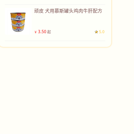
顽皮 犬用慕斯罐头鸡肉牛肝配方
3.50
5.0
起
￥