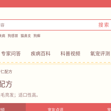
搜索
肤病
狗感冒
猫鼻支
狗癣
专家问答
疾病百科
科普视频
氧宠评测
虾仁配方
配方
美毛亮发；适口性高。
视频
宠友点评
宠