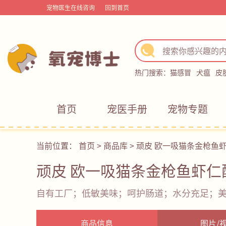
宠物医生在线咨询
回到首页
热门搜索：
猫感冒
犬瘟
皮
首页
宠医手册
宠物专题
当前位置：
首页
>
商品库
>
顽皮 欧一吸猫条金枪鱼
顽皮 欧一吸猫条金枪鱼虾仁
自有工厂；低敏美味；呵护肠道；水分充足；
商品信息
图片/