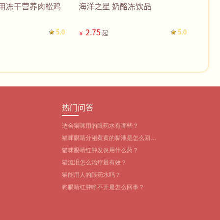
猫用冻干营养肉松鸡
海洋之星 奶酪冻饮品
2.75
5.0
5.0
起
￥
热门问答
适合猫咪用的眼药水有哪些？‌
猫咪眼睛分泌黄黄的黏液是怎么回
事？
猫咪眼睛红肿发炎用什么药？
猫流泪怎么治疗最有效？
猫能用人的眼药水吗？
狗眼睛红肿睁不开是怎么回事？