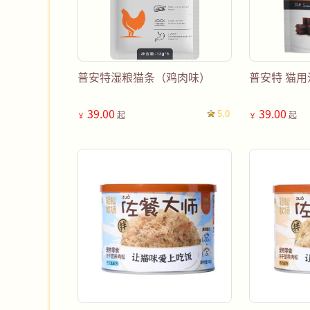
普安特湿粮猫条（鸡肉味）
普安特 猫用
39.00
39.00
5.0
起
起
￥
￥