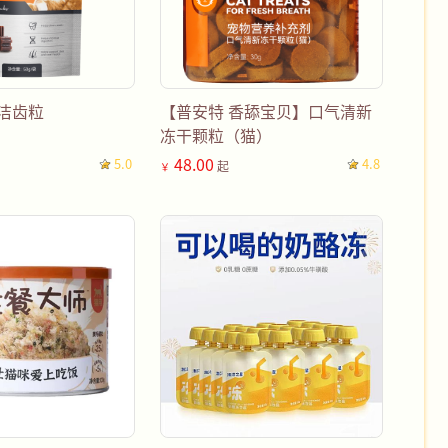
洁齿粒
【普安特 香舔宝贝】口气清新
冻干颗粒（猫）
48.00
5.0
4.8
起
￥