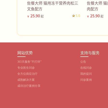
佐餐大师 猫用冻干营养肉松三
佐餐大师 
文鱼配方
肉配方
25.90
25.90
5.0
起
起
￥
￥
网站优势
支持与服务
365天服务“不打烊”
公告
专业医生问诊
在线问诊
全方位病症治疗
我的提问
成熟解决方案
问诊案例
成功治疗案例分享