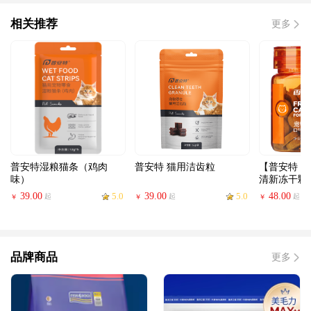
相关推荐
更多
普安特湿粮猫条（鸡肉
普安特 猫用洁齿粒
【普安特 
味）
清新冻干颗
39.00
5.0
39.00
5.0
48.00
起
起
起
￥
￥
￥
品牌商品
更多