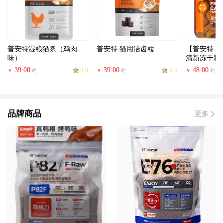
普安特湿粮猫条（鸡肉
普安特 猫用洁齿粒
【普安特 
味）
清新冻干颗
39.00
5.0
39.00
5.0
48.00
起
起
起
￥
￥
￥
品牌商品
更多