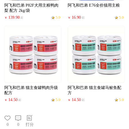
阿飞和巴弟 P82F犬用主粮鸭肉
阿飞和巴弟 E76全价猫用主粮
梨 配方 2kg/袋
139.90
5.0
16.90
5.0
起
起
￥
￥
阿飞和巴弟 猫主食罐鸭肉升级
阿飞和巴弟 猫主食罐马鲛鱼配
配方
方
14.50
5.0
14.50
5.0
起
起
￥
￥
0
0
打分