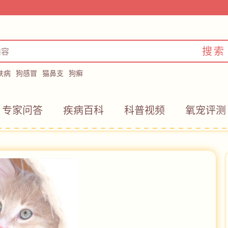
搜索
肤病
狗感冒
猫鼻支
狗癣
专家问答
疾病百科
科普视频
氧宠评测