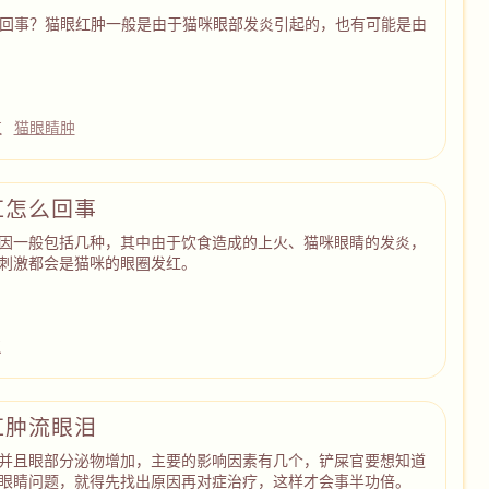
回事？猫眼红肿一般是由于猫咪眼部发炎引起的，也有可能是由
红
猫眼睛肿
红怎么回事
因一般包括几种，其中由于饮食造成的上火、猫咪眼睛的发炎，
刺激都会是猫咪的眼圈发红。
红
红肿流眼泪
并且眼部分泌物增加，主要的影响因素有几个，铲屎官要想知道
眼睛问题，就得先找出原因再对症治疗，这样才会事半功倍。