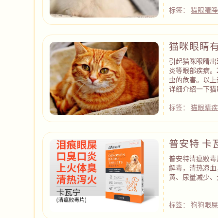
标签：
猫眼睛
猫咪眼睛
引起猫咪眼睛出
炎等眼部疾病。
虫的危害。以上
详细介绍一下猫
标签：
猫眼睛疾
普安特 卡
普安特清瘟败毒
解毒，清热凉血
黄、尿量减少、
标签：
狗狗眼