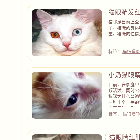
猫眼睛发
猫咪是目前上全
了，猫咪的身体
重。猫咪的性情
标签：
猫结膜
小奶猫眼
目前，在家庭中
顺活泼、同时它
猫咪为什么普遍
一种十全十美的
在家里的宠物。
标签：
猫眼睛睁
猫眼睛红