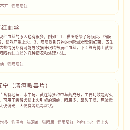
睁不开
猫眼睛红
有红血丝
现红血丝的原因也有很多。例如：1、猫咪感染了角膜炎、结膜
2、猫咪严重上火。3、眼睛受到异物的刺激或者受到细菌、寄生
这些情况都有可能导致猫咪眼睛布满红血丝，下面氧宠博士就来
眼睛有红血丝的几种情况和处理方法。
病
猫眼睛红
瓦宁（清瘟败毒片）
片含有地黄、水牛角、黄连等多种中草药成分，主要功效是泻火
，可用于缓解犬猫上火引起的泪痕、眼屎多、鼻头干燥、尿液橙
大便偏硬、大便臭等热毒症状。
屎增多
狗泪痕
猫泪痕
猫眼屎
猫眼睛红
狗狗上火
猫上火