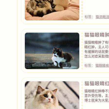
标签：
猫流眼
猫猫眼睛
猫猫眼睛肿了有
睛红肿，主人可
有缓解的话就要
怎么对症采取措
标签：
猫眼睛疾
猫猫眼睛
猫眼睛红肿睁不
意外受伤等，主
博士就来为大家