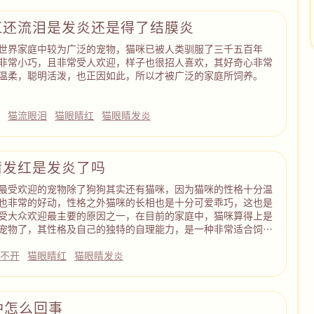
红还流泪是发炎还是得了结膜炎
世界家庭中较为广泛的宠物，猫咪已被人类驯服了三千五百年
非常小巧，且非常受人欢迎，样子也很招人喜欢，其好奇心非常
温柔，聪明活泼，也正因如此，所以才被广泛的家庭所饲养。
炎
猫流眼泪
猫眼睛红
猫眼睛发炎
睛发红是发炎了吗
最受欢迎的宠物除了狗狗其实还有猫咪，因为猫咪的性格十分温
也非常的好动，性格之外猫咪的长相也是十分可爱乖巧，这也是
受大众欢迎最主要的原因之一，在目前的家庭中，猫咪算得上是
宠物了，其性格及自己的独特的自理能力，是一种非常适合饲养
不开
猫眼睛红
猫眼睛发炎
肿怎么回事