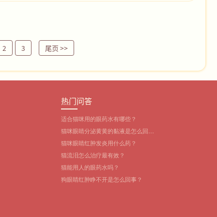
2
3
尾页
>>
热门问答
适合猫咪用的眼药水有哪些？‌
猫咪眼睛分泌黄黄的黏液是怎么回
事？
猫咪眼睛红肿发炎用什么药？
猫流泪怎么治疗最有效？
猫能用人的眼药水吗？
狗眼睛红肿睁不开是怎么回事？