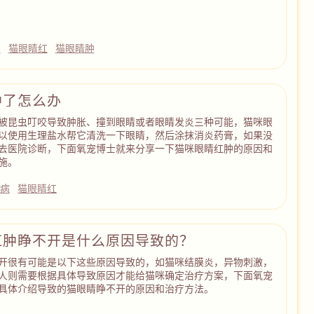
泪
猫眼睛红
猫眼睛肿
肿了怎么办
被昆虫叮咬导致肿胀、撞到眼睛或者眼睛发炎三种可能，猫咪眼
以使用生理盐水帮它清洗一下眼睛，然后涂抹消炎药膏，如果没
去医院诊断，下面氧宠博士就来分享一下猫咪眼睛红肿的原因和
施。
病
猫眼睛红
红肿睁不开是什么原因导致的？
开很有可能是以下这些原因导致的，如猫咪结膜炎，异物刺激，
人则需要根据具体导致原因才能给猫咪确定治疗方案，下面氧宠
具体介绍导致的猫眼睛睁不开的原因和治疗方法。