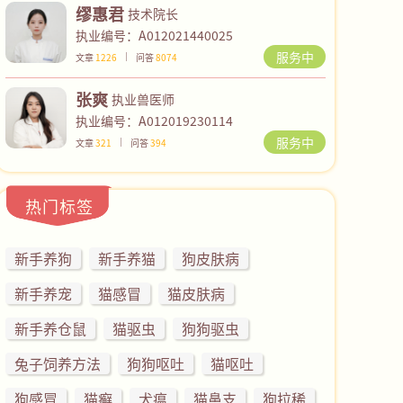
缪惠君
技术院长
执业编号：A012021440025
服务中
文章
1226
问答
8074
张爽
执业兽医师
执业编号：A012019230114
服务中
文章
321
问答
394
热门标签
新手养狗
新手养猫
狗皮肤病
新手养宠
猫感冒
猫皮肤病
新手养仓鼠
猫驱虫
狗狗驱虫
兔子饲养方法
狗狗呕吐
猫呕吐
狗感冒
猫癣
犬瘟
猫鼻支
狗拉稀