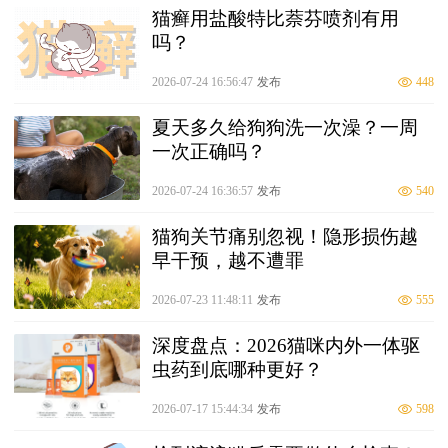
猫癣用盐酸特比萘芬喷剂有用
吗？
2026-07-24 16:56:47
发布
448
夏天多久给狗狗洗一次澡？一周
一次正确吗？
2026-07-24 16:36:57
发布
540
猫狗关节痛别忽视！隐形损伤越
早干预，越不遭罪
2026-07-23 11:48:11
发布
555
深度盘点：2026猫咪内外一体驱
虫药到底哪种更好？
2026-07-17 15:44:34
发布
598