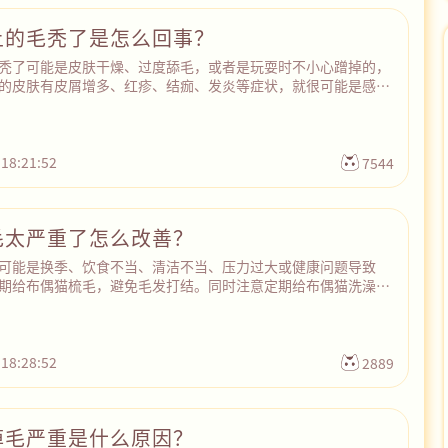
上的毛秃了是怎么回事？
秃了可能是皮肤干燥、过度舔毛，或者是玩耍时不小心蹭掉的，
的皮肤有皮屑增多、红疹、结痂、发炎等症状，就很可能是感染
狗狗鼻子上的毛秃了，建议先检查狗狗的健康状况，排除任何健
狗没有健康问题，可以考虑给它涂上保湿霜或者食用油来保持皮
狗生活环境的清洁和干燥，以减少污染和灰尘。另外，不要让狗
则可能会导致毛发脱落。如果情况严重，建议咨询专业兽医。
 18:21:52
7544
毛太严重了怎么改善？
可能是换季、饮食不当、清洁不当、压力过大或健康问题导致
期给布偶猫梳毛，避免毛发打结。同时注意定期给布偶猫洗澡，
繁，还要选择温和的洗护产品。其次，注意不要给猫咪吃太咸、
适当补充Omega-3脂肪酸和维生素，有助于改善皮肤和毛发健
的猫提供安静舒适的环境，避免过度刺激或变化。最后，如果你
但掉毛问题依然严重，建议带你的布偶猫去兽医那里进行检查。
 18:28:52
2889
皮肤病、过敏反应、寄生虫感染或内分泌疾病等健康问题。
掉毛严重是什么原因？