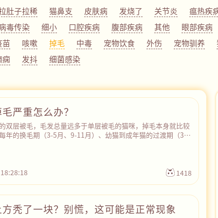
拉肚子拉稀
猫鼻支
皮肤病
发烧了
关节炎
瘟热疾
病毒传染
细小
口腔疾病
腹部疾病
其他
眼部疾病
疫苗
咳嗽
掉毛
中毒
宠物饮食
外伤
宠物驯养
癫痫
发抖
细菌感染
掉毛严重怎么办？
的双层被毛，毛发总量远多于单层被毛的猫咪，掉毛本身就比较
年的换毛期（3-5月、9-11月）、幼猫到成年猫的过渡期（3-6
育前后的激素波动期，它们的掉毛量可能会翻倍。针对银渐层掉
平时多给猫咪梳毛，适当补充一些Omega-3脂肪酸、卵磷脂、蛋
时不要太频繁给猫咪洗澡，以免容易破坏猫咪的皮肤油脂屏障，
瘙痒，掉毛更严重。如果猫咪局部掉毛严重，出现斑秃，或者伴
 18:28:18
1418
皮肤红肿、结痂等症状，可能是感染了皮肤病，建议及时就医。
上方秃了一块？别慌，这可能是正常现象