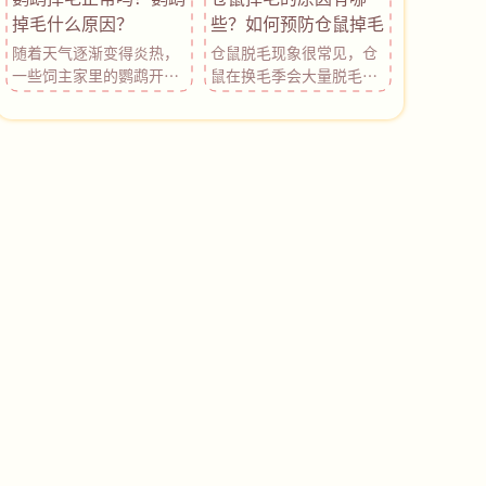
细菌感染等都是导致狗狗
对龙猫掉毛情况的了解。
掉毛什么原因？
些？如何预防仓鼠掉毛
大量掉毛、毛发质量差的
随着天气逐渐变得炎热，
仓鼠脱毛现象很常见，仓
原因，所以主人要做好相
一些饲主家里的鹦鹉开始
鼠在换毛季会大量脱毛
关预防措施，避免狗狗出
出现大量掉毛的现象，这
了，但是仓鼠掉毛除了季
现毛发问题。
是怎么回事呢？鹦鹉大量
节性换毛这一原因之外，
掉毛正常吗？今天氧宠博
仓鼠患有的一些皮肤病或
士就带大家了解一下鹦鹉
其他因素也会导致其掉
掉毛的原因有哪些，帮助
毛。今天氧宠博士就主要
大家确定自家鹦鹉掉毛是
分析分析仓鼠掉毛的原
否属于异常现象。
因，希望可以帮助各位铲
屎官正确的应对仓鼠掉毛
问题。