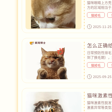
猫咪眼睛上方秃
方的区域相当于
标记信息，所以
猫掉毛
去顶/蹭物品（
间长了就会越来
理特征，不需要
2025-11-25
怎么正确
日常预防性排毛
到了换毛期），
膏。注意选择无
猫掉毛
以给猫咪吃化毛
合不爱吃化毛膏
分钟，既能消耗
2025-09-25
猫咪激素
猫咪激素性脱发
激素异常等类型