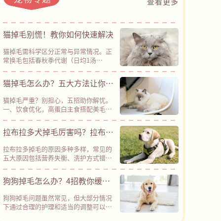
查看更多
猫掉毛别慌！教你如何快速解决
猫掉毛需科学区分正常与异常情况。正
常换毛包括春秋季代谢（日均1汤
匙）、幼猫换胎毛及应激反应，异常脱
毛则伴随秃斑、皮屑或毛发干枯需就
猫掉毛怎么办？五大方法让你的
医。快速解决四步法：①每日用专用梳
猫不掉毛
逆顺交替梳毛；②饮食补充高蛋白、鱼
猫掉毛严重？别担心，五招助你解忧。
油及蛋黄；③科学洗护（短毛2-3月/
一、饮食优化，高蛋白主食搭配美毛营
次）；④保持室温20-25℃并减少应
养素，如Omega-3、卵磷脂等，自制美
激。换毛季用黏毛工具+化毛片，皮肤
毛猫饭也是好选择。二、日常护理，定
拉布拉多犬掉毛厉害吗？拉布拉
病需局部消毒。避免频繁洗澡、滥喂化
期梳毛，科学洗澡，避免使用人类洗发
毛膏或剃毛，出现对称脱毛、呕吐立即
多掉毛解决方法全攻略！
水。三、健康管理，定期驱虫，防治皮
送医。日常养护为主，1个月未改善建
拉布拉多掉毛的原因多种多样，常见的
肤病，注意内分泌失调。四、环境调
议检查皮肤健康。
五大原因包括营养失衡、洗护方式错
控，保持适宜湿度，常清洁除尘，缓解
误、寄生虫或皮肤病、心理压力及激素
猫咪应激。五、紧急情况，如脱毛伴红
紊乱。针对不同原因，解决方案也各不
狗狗掉毛怎么办？4招教你缓解
肿、食欲减退等，需及时就医。记住，
相同：改善营养可通过添加Omega-3和
耐心执行，终结“猫毛满天飞”！
小狗掉毛
卵磷脂，调整洗护方式选用适合狗狗皮
狗狗掉毛问题虽然常见，但大部分情况
肤的沐浴露并控制洗澡频率；预防寄生
下通过合理的护理和适当的调整可以得
虫和皮肤病需定期驱虫和使用药浴；缓
到缓解。首先，要定期梳理狗狗的毛
解心理压力可通过增加运动和提供玩