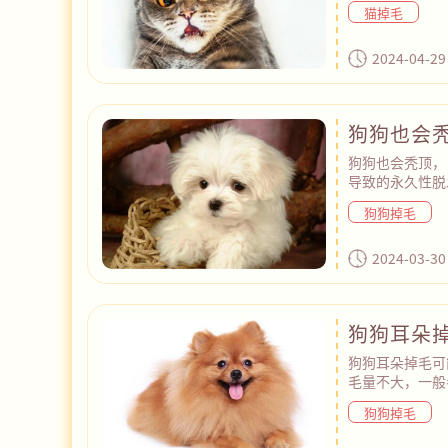
常包括治疗潜在
猫掉毛
抑制多余的激素
2024-04-29
狗狗也会
狗狗也会秃顶，
导致的永久性脱
者“斑秃”，只
狗狗掉毛
似。狗狗秃顶的
损伤、营养不良
要及时调整饲养
2024-03-30
食清淡、定期驱
疗。
狗狗耳朵
狗狗耳朵掉毛可
毛量不大，一般
等，一般不需要
狗狗掉毛
疹、瘙痒等其他
医院进行皮肤刮