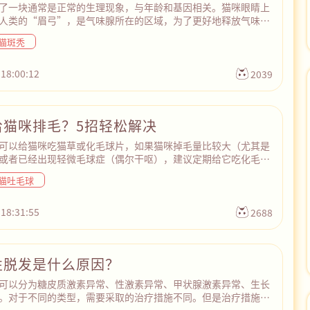
了一块通常是正常的生理现象，与年龄和基因相关。猫咪眼睛上
人类的“眉弓”，是气味腺所在的区域，为了更好地释放气味，
毛发本来就会比其他部位稀薄一些。此外，由于猫咪平时会用头
猫斑秃
标记地盘的手段），所以也会导致眼睛上方的毛发轻微脱落，时
越秃~医学上通常将这种现象称为“耳前脱毛”，属于正常的生
担心，也无需用药治疗。
 18:00:12
2039
给猫咪排毛？5招轻松解决
可以给猫咪吃猫草或化毛球片，如果猫咪掉毛量比较大（尤其是
或者已经出现轻微毛球症（偶尔干呕），建议定期给它吃化毛
矿物油、无诱食剂的产品，避免长期使用依赖。此外，平时也可
猫吐毛球
罐头或专门针对毛球控制的配方粮，这类产品富含膳食纤维，适
、猫草的猫咪。最后，每天用逗猫棒、激光笔陪猫咪玩耍20-30
猫咪精力，又能促进肠道蠕动，帮助毛发排出。
 18:31:55
2688
性脱发是什么原因？
可以分为糖皮质激素异常、性激素异常、甲状腺激素异常、生长
。对于不同的类型，需要采取的治疗措施不同。但是治疗措施通