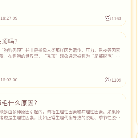
疾病和激素管理等。通过使用药物来帮猫咪补充缺失的激素或者
，保持激素水平的平衡。
 18:27:09
1163
秃顶吗？
“狗狗秃顶”并非是指像人类那样因为遗传、压力、熬夜等因素
发。在狗狗的世界里，“秃顶”现象通常被称为“局部脱毛”或
是这个部位刚好在头顶，所以看起来与我们的中年秃顶较为相
原因有很多，包括饮食的盐分过重、缺乏光照、频繁洗澡、毛囊
等，也可能是感染了真菌、螨虫或细菌性皮肤病。因此，宠主需
方式，包括多带狗狗出门晒太阳、不要太频繁给它洗澡、保持饮
 16:02:00
1109
虫等，如果狗狗出现严重的皮肤问题，应当及时就医检查和治
掉毛什么原因？
能是由多种原因引起的，包括生理性因素和病理性因素。如果掉
考虑是生理性因素，比如正常生理代谢导致的脱毛、季节性脱毛
过多担心。如果狗狗耳朵掉毛特别严重，且伴随皮屑、疙瘩、红
症状，就很可能是感染了寄生虫或皮肤病，需要及时带它去宠物
片检查，确诊病原体并给予针对性的治疗。最后，狗狗感染耳