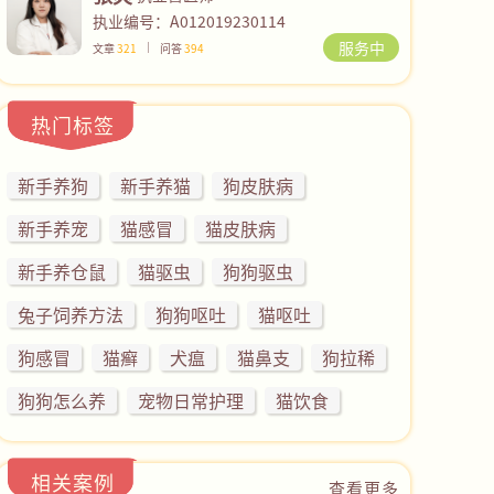
执业编号：A012019230114
服务中
文章
321
问答
394
热门标签
新手养狗
新手养猫
狗皮肤病
新手养宠
猫感冒
猫皮肤病
新手养仓鼠
猫驱虫
狗狗驱虫
兔子饲养方法
狗狗呕吐
猫呕吐
狗感冒
猫癣
犬瘟
猫鼻支
狗拉稀
狗狗怎么养
宠物日常护理
猫饮食
相关案例
查看更多