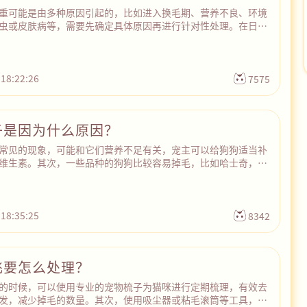
重可能是由多种原因引起的，比如进入换毛期、营养不良、环境
虫或皮肤病等，需要先确定具体原因再进行针对性处理。在日常
主定期梳理和清洁兔子的毛发，减少兔子身上的毛发脱落。其
健康、均衡的饮食，让其摄入足够的蛋白质、维生素和矿物质，
和毛发亮泽。此外，兔子的生活环境要注意保持干燥、清洁和通
感染皮肤病或寄生虫，如果兔子的掉毛伴随其他不适症状，需要
 18:22:26
7575
院做进一步检查和治疗。
子是因为什么原因？
常见的现象，可能和它们营养不足有关，宠主可以给狗狗适当补
维生素。其次，一些品种的狗狗比较容易掉毛，比如哈士奇，金
脱毛的时候，也会有部分胡须脱落的情况。另外，如果狗狗长期
污的环境中，或者使用的食盆、水碗特别脏，容易感染湿疹、皮
生虫，如果病灶在鼻子周围，就有可能出现掉胡子的症状。最
定的年纪之后，身体会开始老化，新陈代谢速度变慢，也容易出
 18:35:25
8342
。
飞要怎么处理？
的时候，可以使用专业的宠物梳子为猫咪进行定期梳理，有效去
发，减少掉毛的数量。其次，使用吸尘器或粘毛滚筒等工具，清