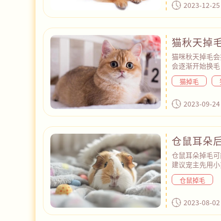
螨、耳炎等耳道
2023-12-25
肿、疼痛、分泌
猫秋天掉
猫咪秋天掉毛会
会逐渐开始换毛
间，主人可以通
猫掉毛
环境等方法来应
毛特别严重，出
建议及时带它去
2023-09-24
仓鼠耳朵
仓鼠耳朵掉毛可
建议宠主先用小
水把患处冲洗干
仓鼠掉毛
疗，观察3-5
治疗期间，也要
期给笼子消毒，
2023-08-02
素和蛋白质，促