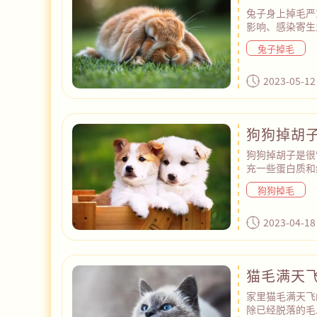
兔子身上掉毛严
影响、感染寄生
生活中，建议宠
兔子掉毛
次，为兔子提供
保持兔子的健康
风，以避免兔子
2023-05-12
带兔子去宠物医
狗狗掉胡
狗狗掉胡子是很
充一些蛋白质和
毛等，它们换季
狗狗掉毛
生活在潮湿、脏
癣等皮肤病或寄
后，狗狗到了一
2023-04-18
现掉胡子的情况
猫毛满天
家里猫毛满天飞
除已经脱落的毛