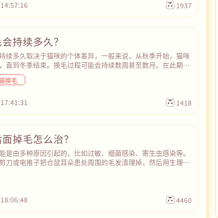
疾病时，也有可能会导致耳朵掉毛，这种情况一般会伴随耳道红
 14:57:16
1937
物增多、等症状，需要及时就医或咨询宠物医生后用药治疗。
毛会持续多久？
持续多久取决于猫咪的个体差异，一般来说，从秋季开始，猫咪
，直到冬季结束。换毛过程可能会持续数周甚至数月。在此期
过定期给猫咪梳毛、保持室内通风、调整饮食和营造舒适的生活
猫换毛
对猫咪秋季掉毛。同时，注意观察猫咪的皮肤状况，如果猫咪掉
现皮屑、结痂、疙瘩等问题，很可能是感染了皮肤病或寄生虫，
宠物医院检查和治疗。
 17:41:31
1418
后面掉毛怎么治？
能是由多种原因引起的，比如过敏、细菌感染、寄生虫感染等。
剪刀或电推子把仓鼠耳朵患处周围的毛发清理掉，然后用生理盐
净，擦干之后涂抹一些小宠专用的皮肤药或抗生素软膏进行治
天，如果仓鼠的症状没有缓解，就及时前往宠物医院诊治。在用药
注意保持环境卫生，更频繁地更换仓鼠垫料和清理仓鼠笼子，定
以减少细菌、真菌和病毒滋生感染。最后，适当给仓鼠补充维生
 18:06:48
4460
进其身体恢复。