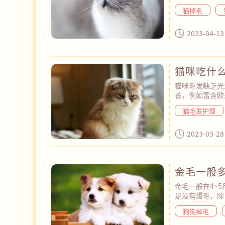
理家具、地毯和
猫掉毛
拭，这样可以把
粘毛器也可以直
为猫咪定期洗澡
2023-04-13
猫咪皮肤和毛发
猫咪吃什
猫咪毛发缺乏光
善，例如富含欧
当补充维生素A
猫毛发护理
质来维持身体健
质来源，如鸡肉
意定期给猫咪梳
2023-03-28
每天让猫咪晒会
金毛一般
金毛一般在4~
是没有爆毛，除
成影响。今天小
狗狗掉毛