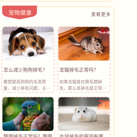
发，清理浮毛，避免毛发积聚；其次，
具；而激素紊乱则需及时绝育或检查甲
通过改善饮食，增加营养，帮助狗狗保
状腺。日常护理中，正确梳理毛发、管
宠物健康
持健康的毛发；第三，保持适宜的环
查看更多
理环境、特别时期加强护理都能有效减
境，避免过度干燥或温差过大的问题；
少掉毛。同时，若掉毛扩散或伴随其他
最后，及时治疗皮肤问题，防止疾病导
症状，建议及时就医。
致的掉毛。采取这些措施后，狗狗的掉
毛问题通常可以在短时间内得到有效缓
解。如果问题持续或加重，务必及时就
医，确保狗狗的健康。
怎么减少狗狗掉毛？
龙猫掉毛正常吗？
要想提高狗狗的毛发质
如果龙猫是在换毛期掉
量，减少掉毛问题，主人
毛，那么其掉毛是正常
要注意为狗狗做好以下几
的。但是某些情况也是会
点：补充足够的水分和营
导致龙猫出现异常掉毛症
养、勤梳理毛发、维持良
状的，宠主还需正确分辨
好的环境卫生、定期洗
龙猫掉毛的原因。今天氧
澡、适当晒太阳、定期驱
宠博士就主要带大家了解
虫等。营养不良、生活环
一下常见的导致龙猫掉毛
境卫生差、寄生虫感染或
的原因，希望可以加深你
鹦鹉掉毛正常吗？鹦鹉
仓鼠掉毛的原因有哪