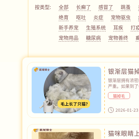
按类型:
全部
长癣了
感冒了
跳蚤
绝育
呕吐
炎症
宠物驱虫
新手养宠
生殖系统
耳疾
打
宠物用品
糖尿病
宠物善终
银渐层猫
银渐层拥有浓密
严重。如果到了每
个月），或者绝
猫掉毛
毛的情况，建议
白质等营养。平
导致皮肤干燥、
2026-01-23
随皮屑、疙瘩、
猫咪眼睛