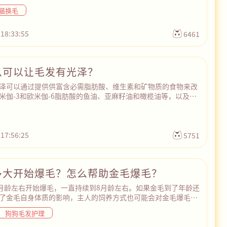
床上用品上的猫毛。不怕湿水的家具可以直接用抹布沾水之后擦
猫换毛
猫毛揉搓成一条一条的，更加容易清理掉。另外，没有吸尘器和
接用胶带去粘毛，但是比较费功夫，需要宠主耐心处理。最后，
可以帮助清洁毛发、去除松散毛，保持室内适宜的湿度也有助于
 18:33:55
6461
的健康。
么可以让毛发有光泽？
泽可以通过提供供富含必需脂肪酸、维生素和矿物质的食物来改
米伽-3和欧米伽-6脂肪酸的鱼油、亚麻籽油和橄榄油等，以及适
、维生素E和锌等营养元素。另外，猫咪作为肉食动物，需要蛋白
康，而毛发主要由蛋白质构成。因此，为猫咪提供高品质的蛋白
、鱼肉和火鸡肉等，有助于改善猫咪毛发的质量。最后，平时注
毛，确保猫咪有足够的水分摄入、适量的运动以及良好的睡眠，
 17:56:25
5751
儿太阳，这些都有助于猫咪毛发的健康。
多大开始爆毛？怎么帮助金毛爆毛？
5月龄左右开始爆毛，一直持续到8月龄左右。如果金毛到了年龄还
了金毛自身体质的影响，主人的饲养方式也可能会对金毛爆毛造
编就主要为大家介绍一下帮助金毛爆毛的方法。
狗狗毛发护理