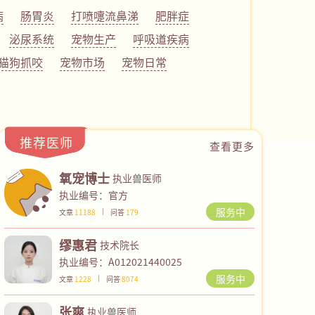
病
肠胃炎
打喷嚏流鼻涕
肥胖症
泌尿系统
宠物生产
呼吸道疾病
猫狗抓咬
宠物市场
宠物日常
推荐医师
查看更多
氧宠博士
执业兽医师
执业编号：官方
服务中
文章
11188
问答
179
缪惠君
技术院长
执业编号：A012021440025
服务中
文章
1228
问答
8074
张爽
执业兽医师