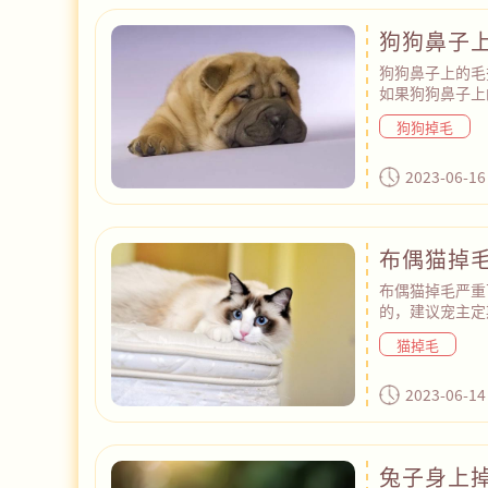
狗狗鼻子
狗狗鼻子上的毛
如果狗狗鼻子上
了皮肤病。如果
狗狗掉毛
康问题。如果狗
肤湿润，保持狗
狗过度舔毛，否
2023-06-16
布偶猫掉
布偶猫掉毛严重
的，建议宠主定
但洗澡不能太频
猫掉毛
太油腻的食物，
康。此外，为你
尝试了以上方法
2023-06-14
确定猫咪是否有
兔子身上