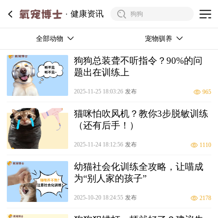
健康资讯
全部动物
宠物驯养
狗狗总装聋不听指令？90%的问
题出在训练上
2025-11-25 18:03:26
发布
965
猫咪怕吹风机？教你3步脱敏训练
（还有后手！）
2025-11-24 18:12:56
发布
1110
幼猫社会化训练全攻略，让喵成
为“别人家的孩子”
2025-10-20 18:24:55
发布
2178