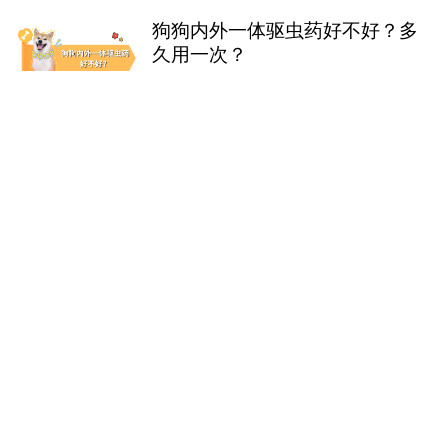
狗狗内外一体驱虫药好不好？多
久用一次？
2026-07-29 17:44:57
发布
412
猫耳螨用什么清洗液效果好？
2026-07-27 18:59:25
发布
372
猫咪辅酶Q10怎么选？成分、含
量、品牌一文讲透，建议收藏
2026-07-24 17:38:05
发布
495
猫癣用盐酸特比萘芬喷剂有用
吗？
2026-07-24 16:56:47
发布
441