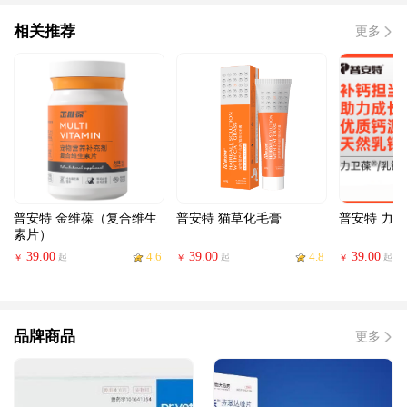
相关推荐
更多
普安特 金维葆（复合维生
普安特 猫草化毛膏
普安特 力
素片）
39.00
4.6
39.00
4.8
39.00
起
起
起
￥
￥
￥
品牌商品
更多