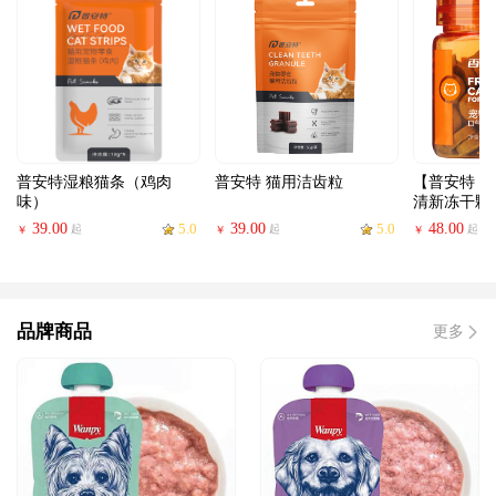
普安特湿粮猫条（鸡肉
普安特 猫用洁齿粒
【普安特 
味）
清新冻干颗
39.00
5.0
39.00
5.0
48.00
起
起
起
￥
￥
￥
品牌商品
更多